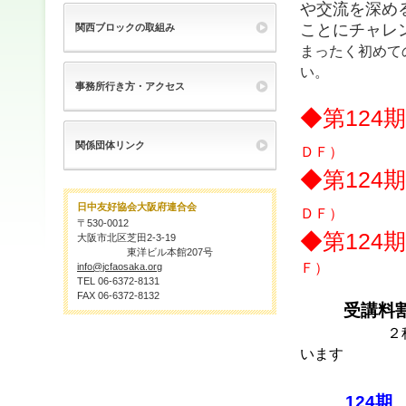
や交流を深め
ことにチャレ
関西ブロックの取組み
まったく初めて
い。
事務所行き方・アクセス
◆第124
関係団体リンク
ＤＦ）
◆第124
日中友好協会大阪府連合会
ＤＦ）
〒530-0012
◆第124
大阪市北区芝田2-3-19
東洋ビル本館207号
Ｆ）
info@jcfaosaka.org
TEL 06-6372-8131
FAX 06-6372-8132
受講料
２科目以
います
124