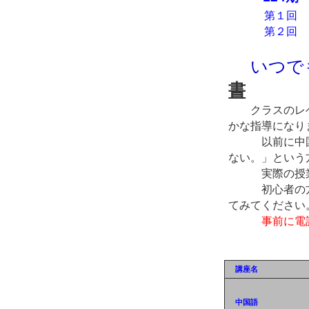
第１回 
第２回 4月 
いつで
書
クラスのレ
かな指導になり
以前に中国語
ない。」という
実際の授業を
初心者の方も
てみてください
事前に電
講座名
中国語