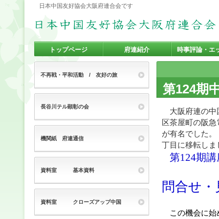
日本中国友好協会大阪府連合会です
トップページ
府連紹介
時事評論・エ
アクセス
不再戦・平和活動 / 友好の旅
第124
長谷川テル顕彰の会
大阪府連の中国
区茶屋町の阪急
が有名でした。
機関紙 府連通信
丁目に移転しま
第124期
資料室 基本資料
問合せ・
資料室 クローズアップ中国
この機会に始